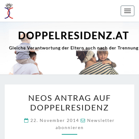
Skip
to
Togg
content
navig
DOPPELRESIDENZ.AT
Gleiche Verantwortung der Eltern auch nach der Trennung
N
NEOS ANTRAG AUF
E
DOPPELRESIDENZ
O
S
22. November 2014
Newsletter
A
abonnieren
N