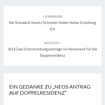
D
E
B
VORHERIGER
N
E
Der Standard: Gesetz Schränkt Halbe-Halbe Erziehung
Z
I
Ein
T
R
A
NÄCHSTER
2014 Zwei Entschließungsanträge Im Parlament Für Die
G
S
Doppelresidenz
-
N
A
V
I
EIN GEDANKE ZU „
NEOS ANTRAG
G
AUF DOPPELRESIDENZ
“
A
T