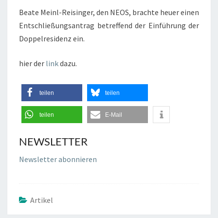
T
Beate Meinl-Reisinger, den NEOS, brachte heuer einen
R
Entschließungsantrag betreffend der Einführung der
A
Doppelresidenz ein.
G
A
hier der
link
dazu.
U
F
teilen
teilen
D
O
teilen
E-Mail
P
P
NEWSLETTER
E
Newsletter abonnieren
L
R
E
Artikel
S
I