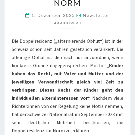
E
NORM
I
1. Dezember 2023
Newsletter
Z
abonnieren
E
R
Die Doppelresidenz („alternierende Obhut“) ist in der
N
Schweiz schon seit Jahren gesetzlich verankert. Die
A
alleinige Obhut ist demnach nur anzuordnen, wenn
T
konkrete Gründe dagegensprechen. Motto:
„Kinder
I
haben das Recht, mit Vater und Mutter und der
O
jeweiligen Verwandtschaft gleich viel Zeit zu
N
verbringen. Dieses Recht der Kinder geht den
A
individuellen Elterninteressen vor.“
Nachdem viele
L
Richter:innen von der Regelung keine Notiz nehmen,
R
hat der Schweizer Nationalrat im September 2023 mit
A
sehr deutlicher Mehrheit beschlossen, die
T
Doppelresidenz zur Norm zu erklären.
W