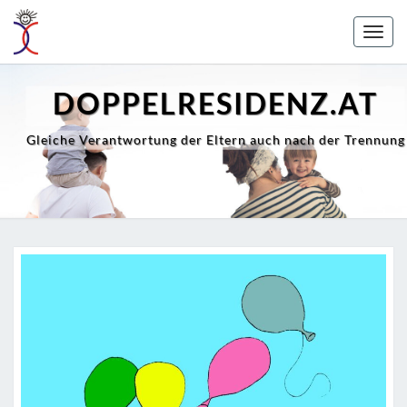
Skip
to
Togg
content
navig
DOPPELRESIDENZ.AT
Gleiche Verantwortung der Eltern auch nach der Trennung