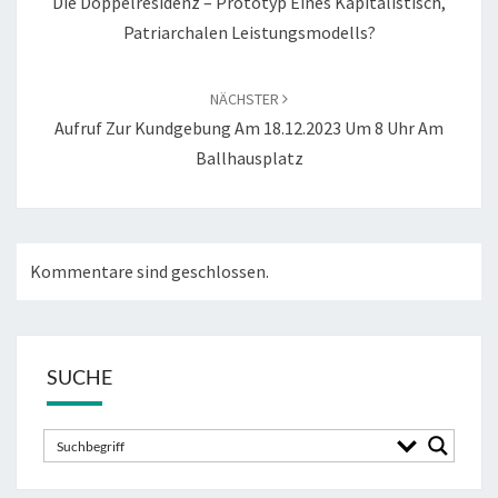
Die Doppelresidenz – Prototyp Eines Kapitalistisch,
I
A
Patriarchalen Leistungsmodells?
T
L
R
S
A
NÄCHSTER
N
Aufruf Zur Kundgebung Am 18.12.2023 Um 8 Uhr Am
G
O
S
Ballhausplatz
R
-
M
N
A
Kommentare sind geschlossen.
V
I
G
A
SUCHE
T
I
O
N