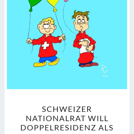
S
SCHWEIZER
C
NATIONALRAT WILL
H
DOPPELRESIDENZ ALS
W